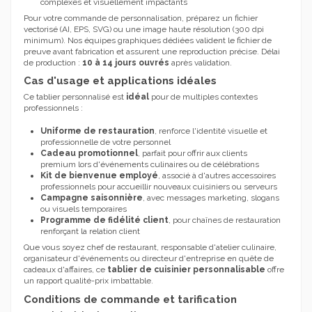
complexes et visuellement impactants
Pour votre commande de personnalisation, préparez un fichier
vectorisé (AI, EPS, SVG) ou une image haute résolution (300 dpi
minimum). Nos équipes graphiques dédiées valident le fichier de
preuve avant fabrication et assurent une reproduction précise. Délai
de production :
10 à 14 jours ouvrés
après validation.
Cas d'usage et applications idéales
Ce tablier personnalisé est
idéal
pour de multiples contextes
professionnels :
Uniforme de restauration
, renforce l'identité visuelle et
professionnelle de votre personnel
Cadeau promotionnel
, parfait pour offrir aux clients
premium lors d'événements culinaires ou de célébrations
Kit de bienvenue employé
, associé à d'autres accessoires
professionnels pour accueillir nouveaux cuisiniers ou serveurs
Campagne saisonnière
, avec messages marketing, slogans
ou visuels temporaires
Programme de fidélité client
, pour chaînes de restauration
renforçant la relation client
Que vous soyez chef de restaurant, responsable d'atelier culinaire,
organisateur d'événements ou directeur d'entreprise en quête de
cadeaux d'affaires, ce
tablier de cuisinier personnalisable
offre
un rapport qualité-prix imbattable.
Conditions de commande et tarification