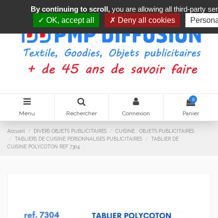
By continuing to scroll,
you are allowing all third-party se
OK, accept all
Deny all cookies
Persona
0
Menu
Rechercher
Connexion
Panier
Accueil
DIVERS OBJETS PUBLICITAIRES
CUISINE : OBJETS PUBLICITAIRES
TABLIERS DE CUISINE PERSONNALISES PUBLICITAIRES
TABLIER DE
CUISINE POLYCOTON REF 7304