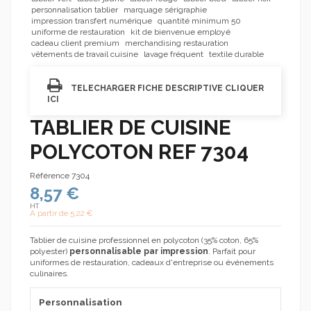
personnalisation tablier
marquage sérigraphie
impression transfert numérique
quantité minimum 50
uniforme de restauration
kit de bienvenue employé
cadeau client premium
merchandising restauration
vêtements de travail cuisine
lavage fréquent
textile durable
TELECHARGER FICHE DESCRIPTIVE CLIQUER
ICI
TABLIER DE CUISINE
POLYCOTON REF 7304
Référence
7304
8,57 €
HT
A partir de
5,22 €
Tablier de cuisine professionnel en polycoton (35% coton, 65%
polyester)
personnalisable par impression
. Parfait pour
uniformes de restauration, cadeaux d'entreprise ou événements
culinaires.
Personnalisation