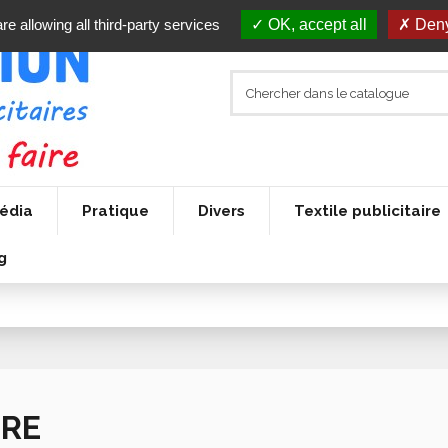
re allowing all third-party services
OK, accept all
Deny
édia
Pratique
Divers
Textile publicitaire
g
RE