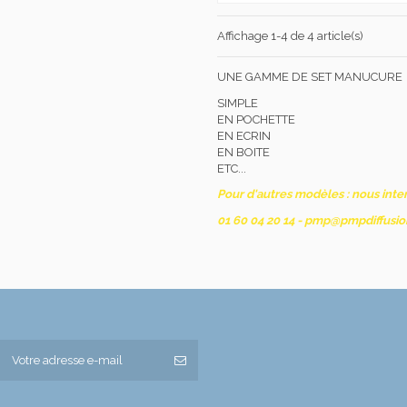
Affichage 1-4 de 4 article(s)
UNE GAMME DE SET MANUCURE
SIMPLE
EN POCHETTE
EN ECRIN
EN BOITE
ETC...
Pour d'autres modèles : nous interr
01 60 04 20 14 - pmp@pmpdiffusi