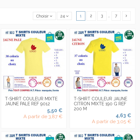
1
2
3
…
7
Choisir
24
T-SHIRT COULEUR MIXTE
T-SHIRT COULEUR JAUNE
JAUNE PALE REF 9012
CITRON MIXTE 190 G REF
200 M
5,50 €
4,63 €
A partir de
3,87 €
A partir de
3,05 €