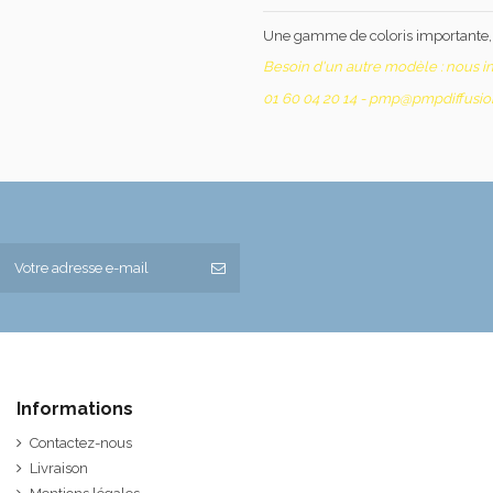
Une gamme de coloris importante, d
Besoin d'un autre modèle : nous int
01 60 04 20 14 - pmp@pmpdiffusi
Informations
Contactez-nous
Livraison