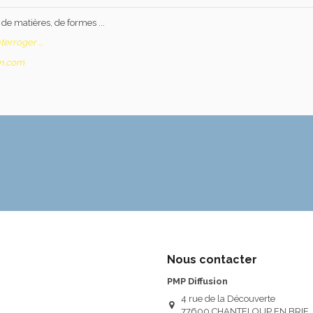
e matières, de formes ...
erroger ...
on.com
Nous contacter
PMP Diffusion
4 rue de la Découverte
77600 CHANTELOUP EN BRIE