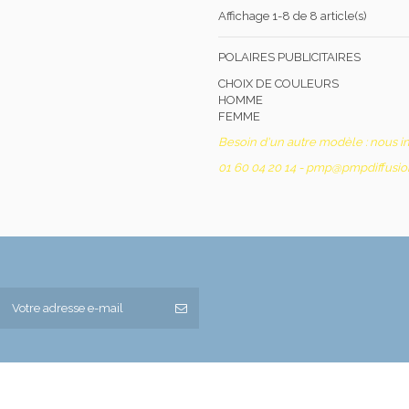
Affichage 1-8 de 8 article(s)
POLAIRES PUBLICITAIRES
CHOIX DE COULEURS
HOMME
FEMME
Besoin d'un autre modèle : nous int
01 60 04 20 14 - pmp@pmpdiffusi