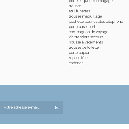
porte étiquette de bagage
trousse
étui lunettes
trousse maquillage
pochette pour câbles téléphone
porte passeport
compagnon de voyage
kit premiers secours
housse à vêtements
trousse de toilette
porte papier
repose tête
cadenas