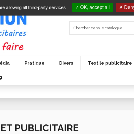
re allowing all third-party services
OK, accept all
Deny
édia
Pratique
Divers
Textile publicitaire
g
JET PUBLICITAIRE