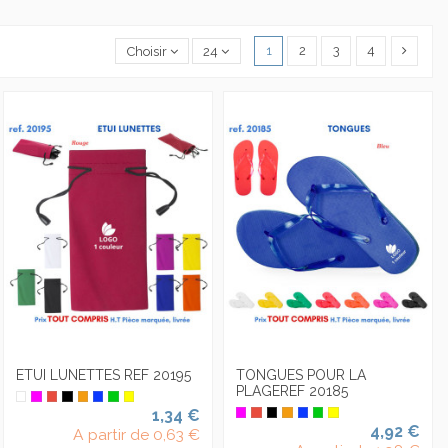
1
2
3
4
Choisir
24
ETUI LUNETTES REF 20195
TONGUES POUR LA
PLAGEREF 20185
1,34 €
4,92 €
A partir de
0,63 €