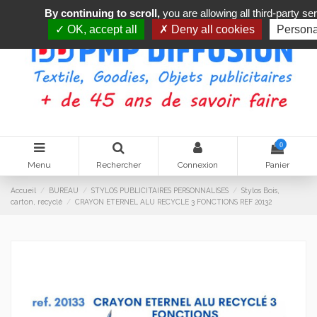
By continuing to scroll,
you are allowing all third-party se
OK, accept all
Deny all cookies
Persona
0
Menu
Rechercher
Connexion
Panier
Accueil
BUREAU
STYLOS PUBLICITAIRES PERSONNALISES
Stylos Bois,
carton, recyclé
CRAYON ETERNEL ALU RECYCLE 3 FONCTIONS REF 20132