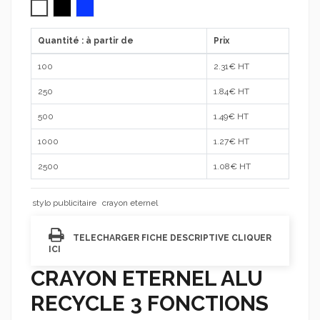
Blanc
Noir
Bleu
Quantité : à partir de
Prix
100
2.31
€ HT
250
1.84
€ HT
500
1.49
€ HT
1000
1.27
€ HT
2500
1.08
€ HT
stylo publicitaire
crayon eternel
TELECHARGER FICHE DESCRIPTIVE CLIQUER
ICI
CRAYON ETERNEL ALU
RECYCLE 3 FONCTIONS