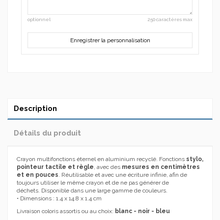
optionnel
250 caractères max
Enregistrer la personnalisation
Description
Détails du produit
Crayon multifonctions éternel en aluminium recyclé. Fonctions
stylo,
pointeur tactile et règle
, avec des
mesures en centimètres
et en pouces
. Réutilisable et avec une écriture infinie, afin de
toujours utiliser le même crayon et de ne pas générer de
déchets. Disponible dans une large gamme de couleurs.
• Dimensions : 1.4 x 14.8 x 1.4 cm
Livraison coloris assortis ou au choix:
blanc - noir - bleu