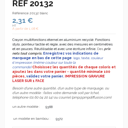
REF 20132
Référence
20132 blanc
2,31 €
HT
A partir de
1,08 €
Crayon multifonctions éternel en aluminium recyclé. Fonctions
stylo, pointeur tactile et règle, avec des mesures en centimètres
et en pouces. Réutilisable et avec une écriture infinie.
Des
prix
nets tout compris.
Enregistrez
vos indications de
marquage en bas de cette page
: logo, texte, couleur
d’impression
(même couleur sur toute la
commande)
Choisissez les quantités de chaque coloris et
ajoutez les dans votre panier - quantité minimale 100
pièces,
validez votre panier
.
IMPRESSION GRAVURE
LASER SUR 1 FACE
Besoin d'une autre quantité, d'un autre type de marquage, ou
d'un autre modèle : faites votre demande soit par tchat,
téléphone (01 60 04 20 14) ou courriel (pmp@pmpdiffusion.com)
un autre modèle :
9368
un modèle en bambou :
9372