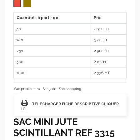
Rouge
doré
Quantité : à partir de
Prix
50
4.99
€ HT
100
3.7
€ HT
250
2.91
€ HT
500
2.6
€ HT
1000
2.33
€ HT
Sac publicitaire
Sac jute
Sac shopping
TELECHARGER FICHE DESCRIPTIVE CLIQUER
ICI
SAC MINI JUTE
SCINTILLANT REF 3315