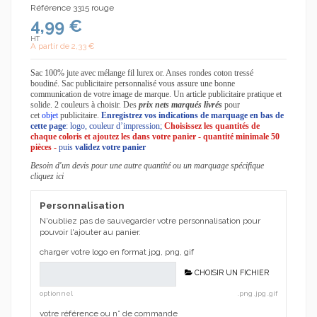
Référence
3315 rouge
4,99 €
HT
A partir de
2,33 €
Sac
100% jute avec mélange fil lurex or. Anses rondes coton tressé
boudiné.
Sac publicitaire
personnalisé vous assure une bonne
communication de votre image de marque. Un article publicitaire pratique et
solide. 2 couleurs à choisir.
Des
prix nets marqués livrés
pour
cet
objet
publicitaire.
Enregistrez
vos indications de marquage en bas de
cette page
: logo, couleur d’impression;
Choisissez les quantités de
chaque coloris et ajoutez les dans votre panier - quantité minimale 50
pièces -
puis
validez votre panier
Besoin d'un devis pour une autre quantité ou un marquage spécifique
cliquez
ici
Personnalisation
N'oubliez pas de sauvegarder votre personnalisation pour
pouvoir l'ajouter au panier.
charger votre logo en format jpg, png, gif
CHOISIR UN FICHIER
optionnel
.png .jpg .gif
votre référence ou n° de commande