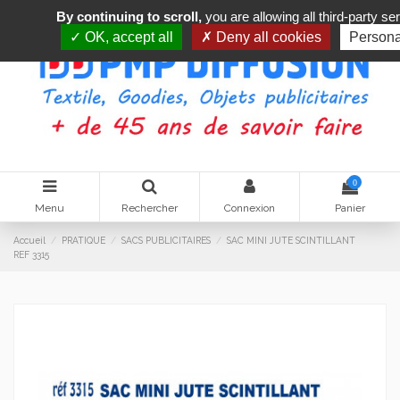
By continuing to scroll,
you are allowing all third-party se
OK, accept all
Deny all cookies
Persona
0
Menu
Rechercher
Connexion
Panier
Accueil
PRATIQUE
SACS PUBLICITAIRES
SAC MINI JUTE SCINTILLANT
REF 3315