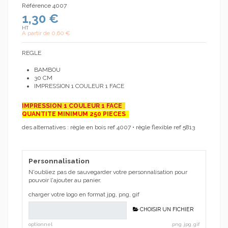
Référence
4007
1,30 €
HT
A partir de
0,60 €
REGLE
BAMBOU
30 CM
IMPRESSION 1 COULEUR 1 FACE
IMPRESSION 1 COULEUR 1 FACE
QUANTITE MINIMUM 250 PIECES
des alternatives : règle en bois ref
4007
• règle flexible ref
5813
Personnalisation
N'oubliez pas de sauvegarder votre personnalisation pour
pouvoir l'ajouter au panier.
charger votre logo en format jpg, png, gif
CHOISIR UN FICHIER
optionnel
.png .jpg .gif