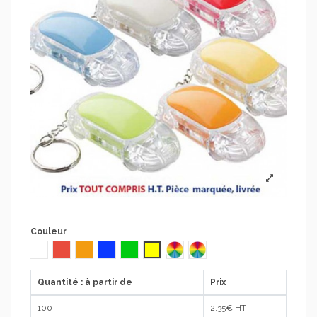
Couleur
Blanc
Rouge
Orange
Bleu
Vert
Jaune
ASSORTIS IMPRESSION BLANCHE
ASSORTIS IMPRESSION NOIRE
Quantité : à partir de
Prix
100
2.35
€ HT