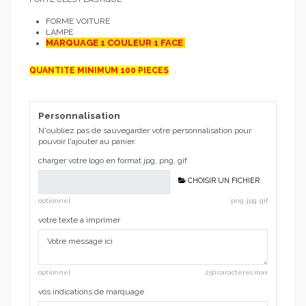
FORME VOITURE
LAMPE
MARQUAGE 1 COULEUR 1 FACE
QUANTITE MINIMUM 100 PIECES
Personnalisation
N'oubliez pas de sauvegarder votre personnalisation pour
pouvoir l'ajouter au panier.
charger votre logo en format jpg, png, gif
CHOISIR UN FICHIER
optionnel
.png .jpg .gif
votre texte a imprimer
optionnel
250 caractères max
vos indications de marquage