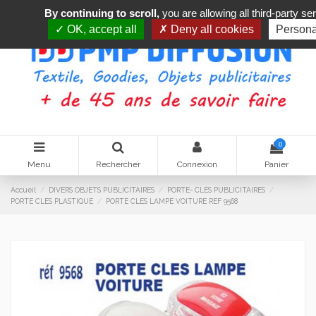
By continuing to scroll,
you are allowing all third-party se
OK, accept all
Deny all cookies
Persona
0
Menu
Rechercher
Connexion
Panier
Accueil
DIVERS OBJETS PUBLICITAIRES
PORTE- CLES PUBLICITAIRES
PORTE CLES PLASTIQUE
PORTE CLES LAMPE VOITURE REF 9568