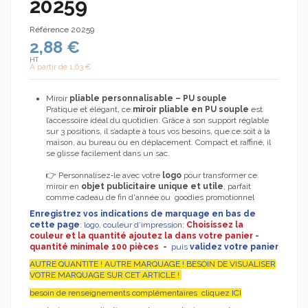
20259
Référence
20259
2,88 €
HT
A partir de
1,63 €
Miroir
pliable personnalisable – PU souple
Pratique et élégant, ce
miroir pliable en PU souple
est
l’accessoire idéal du quotidien. Grâce à son support réglable
sur 3 positions, il s’adapte à tous vos besoins, que ce soit à la
maison, au bureau ou en déplacement. Compact et raffiné, il
se glisse facilement dans un sac.
👉 Personnalisez‑le avec votre
logo
pour transformer ce
miroir en
objet publicitaire unique et utile
, parfait
comme cadeau de fin d'année ou goodies promotionnel
Enregistrez
vos indications de marquage en bas de
cette page
: logo, couleur d’impression;
Choisissez la
couleur et la quantité ajoutez la dans votre panier -
quantité minimale 100 pièces -
puis
validez votre panier
AUTRE QUANTITE ! AUTRE MARQUAGE ! BESOIN DE VISUALISER
VOTRE MARQUAGE SUR CET ARTICLE !
besoin de renseignements complémentaires cliquez
ICI