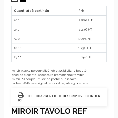
Quantité : à partir de
Prix
100
2.88
€ HT
250
2.29
€ HT
500
1.96
€ HT
1000
1.73
€ HT
2500
1.63
€ HT
miroir pliable personnalisé
objet publicitaire beauté
goodies élégants
accessoire promotionnel féminin
miroir PU souple
miroir de poche publicitaire
cadeau d’affaires original
support réglable 3 positions
TELECHARGER FICHE DESCRIPTIVE CLIQUER
ICI
MIROIR TAVOLO REF