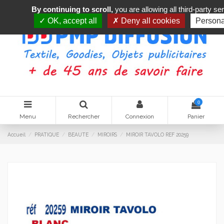
By continuing to scroll,
you are allowing all third-party se
OK, accept all
Deny all cookies
Persona
0
Menu
Rechercher
Connexion
Panier
Accueil
PRATIQUE
BEAUTE
MIROIRS
MIROIR TAVOLO REF 20259