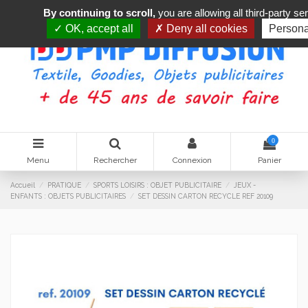
By continuing to scroll,
you are allowing all third-party se
OK, accept all
Deny all cookies
Persona
0
Menu
Rechercher
Connexion
Panier
Accueil
PRATIQUE
SPORTS LOISIRS : OBJET PUBLICITAIRE
JEUX -
ENFANTS : OBJETS PUBLICITAIRES
SET DESSIN CARTON RECYCLE REF 20109