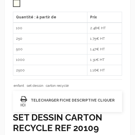
naturel
Quantité : à partir de
Prix
100
2.48
€ HT
250
1.75
€ HT
500
1.47
€ HT
1000
1.31
€ HT
2500
1.16
€ HT
enfant
set dessin
carton recyclé
TELECHARGER FICHE DESCRIPTIVE CLIQUER
ICI
SET DESSIN CARTON
RECYCLE REF 20109