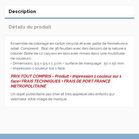
Description
Détails du produit
Ensemble de coloriage en carton recyclé et avec patte de fermeture à
rabat. Comprend : Bloc de 36 feuilles avec des dessins de la nature à
colorier. Boîte de 12 crayons en bois avec mines dans une multitude
de couleurs.
• Dimensions :9.5 x 9.5 x 1.3 cm • surface de marquage : 50 x 50 mm
•
Impression 1 couleur sur 1 face
PRIX TOUT COMPRIS = Produit + impression 1 couleur sur 1
face+ FRAIS TECHNIQUES + FRAIS DE PORT FRANCE
METROPOLITAINE
Un
objet publicitaire
pas cher et très apprécié des
enfants
qui
valorisera votre image de marque.