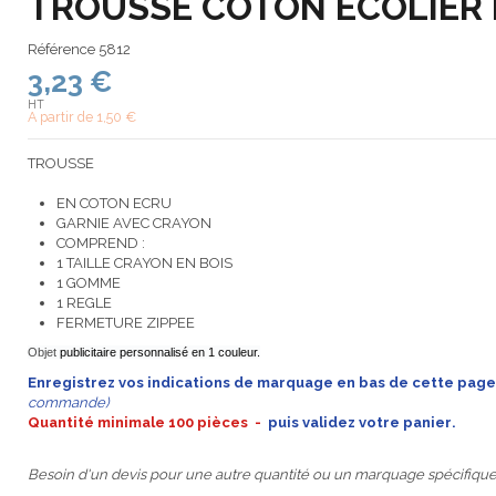
TROUSSE COTON ECOLIER 
Référence
5812
3,23 €
HT
A partir de
1,50 €
TROUSSE
EN COTON ECRU
GARNIE AVEC CRAYON
COMPREND :
1 TAILLE CRAYON EN BOIS
1 GOMME
1 REGLE
FERMETURE ZIPPEE
Objet
publicitaire personnalisé en 1 couleur.
Enregistrez
vos indications de marquage en bas de cette page
commande)
Quantité minimale 100 pièces -
puis
validez votre panier
.
Besoin d'un devis pour une autre quantité ou un marquage spécifiqu