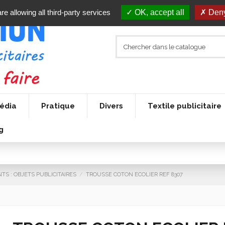
re allowing all third-party services
OK, accept all
Deny
édia
Pratique
Divers
Textile publicitaire
g
TS : OBJETS PUBLICITAIRES
TROUSSE COTON ECOLIER REF 8307