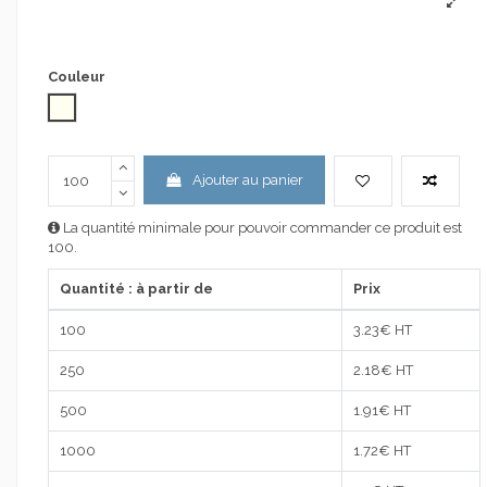
Couleur
naturel
Ajouter au panier
La quantité minimale pour pouvoir commander ce produit est
100.
Quantité : à partir de
Prix
100
3.23
€ HT
250
2.18
€ HT
500
1.91
€ HT
1000
1.72
€ HT