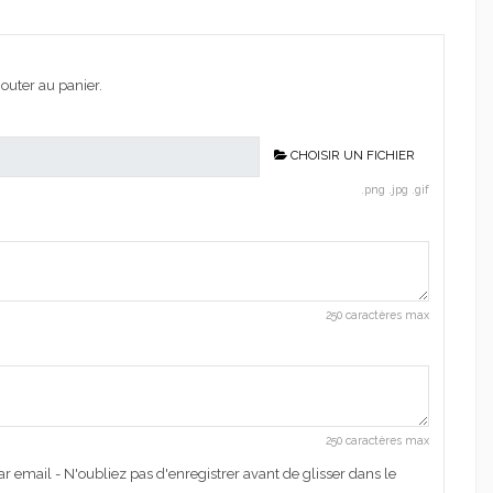
outer au panier.
CHOISIR UN FICHIER
.png .jpg .gif
250 caractères max
250 caractères max
r email - N'oubliez pas d'enregistrer avant de glisser dans le