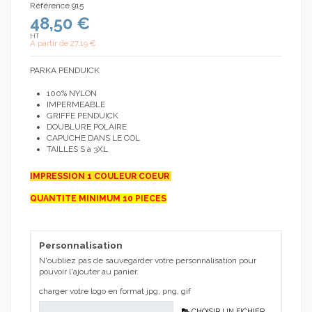
Référence
915
48,50 €
HT
A partir de
27,19 €
PARKA PENDUICK
100% NYLON
IMPERMEABLE
GRIFFE PENDUICK
DOUBLURE POLAIRE
CAPUCHE DANS LE COL
TAILLES S à 3XL
IMPRESSION 1 COULEUR COEUR
QUANTITE MINIMUM 10 PIECES
Personnalisation
N'oubliez pas de sauvegarder votre personnalisation pour
pouvoir l'ajouter au panier.
charger votre logo en format jpg, png, gif
CHOISIR UN FICHIER