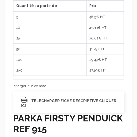
Quantité : à partir de
Prix
5
48.5
€ HT
10
43.33
€ HT
25
36.62
€ HT
50
31.79
€ HT
100
29.49
€ HT
250
27.19
€ HT
chargeur
bloc note
TELECHARGER FICHE DESCRIPTIVE CLIQUER
ICI
PARKA FIRSTY PENDUICK
REF 915