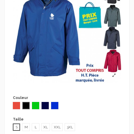
Couleur
Rouge
Noir
Vert
bleu marine
bleu royal
Taille
S
M
L
XL
XXL
3XL