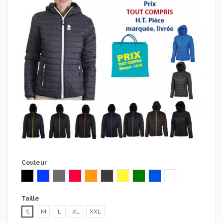
Couleur
Noir
Bleu
Gris
noir/zip rouge
noir/ zip orange
noir/zip gris
noir / zip jaune
noir / zip vert
noir / zip bleu royal
noir / zip blanc
Taille
S
M
L
XL
XXL