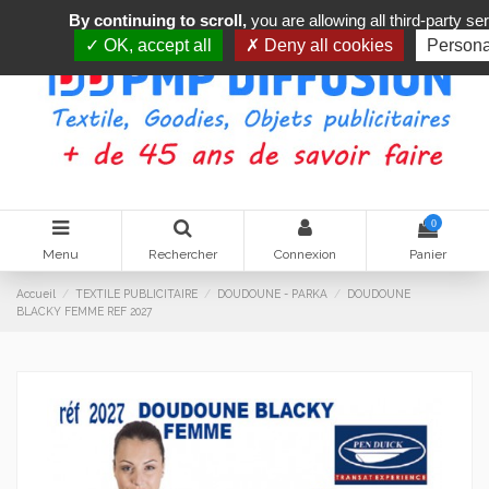
By continuing to scroll,
you are allowing all third-party se
OK, accept all
Deny all cookies
Persona
0
Menu
Rechercher
Connexion
Panier
Accueil
TEXTILE PUBLICITAIRE
DOUDOUNE - PARKA
DOUDOUNE
BLACKY FEMME REF 2027