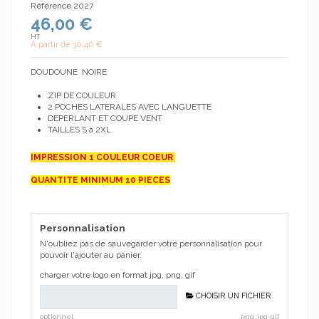
Référence
2027
46,00 €
HT
A partir de
30,40 €
DOUDOUNE NOIRE
ZIP DE COULEUR
2 POCHES LATERALES AVEC LANGUETTE
DEPERLANT ET COUPE VENT
TAILLES S à 2XL
IMPRESSION 1 COULEUR COEUR
QUANTITE MINIMUM 10 PIECES
Personnalisation
N'oubliez pas de sauvegarder votre personnalisation pour
pouvoir l'ajouter au panier.
charger votre logo en format jpg, png, gif
CHOISIR UN FICHIER
optionnel
.png .jpg .gif