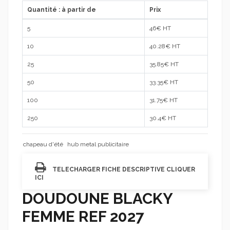
Quantité : à partir de
Prix
5
46
€ HT
10
40.28
€ HT
25
35.85
€ HT
50
33.35
€ HT
100
31.75
€ HT
250
30.4
€ HT
chapeau d'été
hub metal publicitaire
TELECHARGER FICHE DESCRIPTIVE CLIQUER
ICI
DOUDOUNE BLACKY
FEMME REF 2027