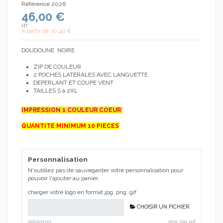
Référence
2026
46,00 €
HT
A partir de
30,40 €
DOUDOUNE NOIRE
ZIP DE COULEUR
2 POCHES LATERALES AVEC LANGUETTE
DEPERLANT ET COUPE VENT
TAILLES S à 2XL
IMPRESSION 1 COULEUR COEUR
QUANTITE MINIMUM 10 PIECES
Personnalisation
N'oubliez pas de sauvegarder votre personnalisation pour
pouvoir l'ajouter au panier.
charger votre logo en format jpg, png, gif
CHOISIR UN FICHIER
optionnel
.png .jpg .gif