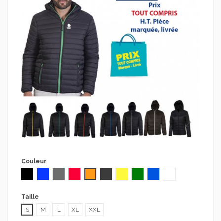
Couleur
Noir
Bleu
Gris
noir/zip rouge
noir/ zip orange
noir/zip gris
noir / zip jaune
noir / zip vert
noir / zip bleu royal
noir / zip blanc
Taille
S
M
L
XL
XXL