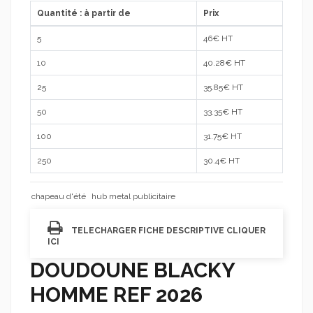
Quantité : à partir de
Prix
5
46
€ HT
10
40.28
€ HT
25
35.85
€ HT
50
33.35
€ HT
100
31.75
€ HT
250
30.4
€ HT
chapeau d'été
hub metal publicitaire
TELECHARGER FICHE DESCRIPTIVE CLIQUER
ICI
DOUDOUNE BLACKY
HOMME REF 2026