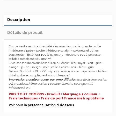
Description
Détails du produit
Coupe vent avec 2 poches latérales avec languette. grande poche
intérieure zippée - poche intérieure scratch - poignets et ourles
élastiqués - Extérieur 100 % nylon 150 - doublure 100ù polyester
2
taffetas matelassé 180 grs/m
Livraison zip de coloris assortis ou au choix : bleu royal - vert - gris -
orange - jaune - rouge - noir - coloris veste : noir - bleu - gris
Tailles : S - M - L - XL - XXL - (pour coloris noir avec zip couleur tailles
3xl et 4 xl avec supplément nous interroger)
Impression 1 couleur coeur par pmp diffusion
(sur devis impression
2 à 4 couleurs) (impression 1 couleur blanche pour quantité
inférieure à 25)
PRIX TOUT COMPRIS = Produit + Marquage 1 couleur +
Frais techniques + Frais de port France métropolitaine
Voir pour la personnalisation ci dessous