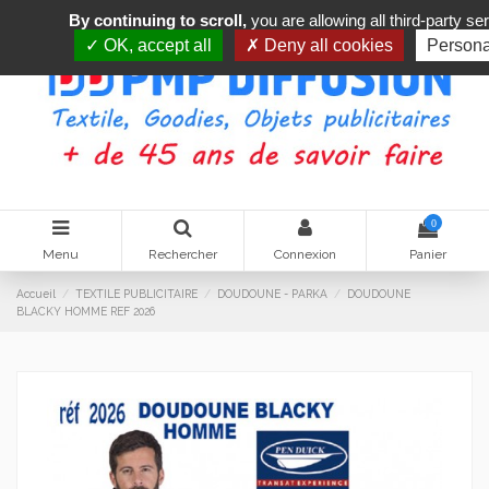
By continuing to scroll,
you are allowing all third-party se
OK, accept all
Deny all cookies
Persona
0
Menu
Rechercher
Connexion
Panier
Accueil
TEXTILE PUBLICITAIRE
DOUDOUNE - PARKA
DOUDOUNE
BLACKY HOMME REF 2026