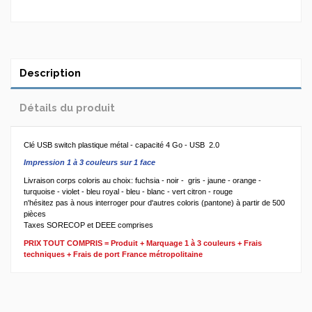
Description
Détails du produit
Clé USB switch plastique métal - capacité 4 Go - USB 2.0
Impression 1 à 3 couleurs sur 1 face
Livraison corps coloris au choix: fuchsia - noir - gris - jaune - orange -
turquoise - violet - bleu royal - bleu - blanc - vert citron - rouge
n'hésitez pas à nous interroger pour d'autres coloris (pantone) à partir de 500
pièces
Taxes SORECOP et DEEE comprises
PRIX TOUT COMPRIS = Produit + Marquage 1 à 3 couleurs + Frais
techniques + Frais de port France métropolitaine