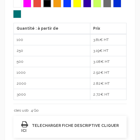
Blanc
fuchsia
Rouge
Noir
Orange
Bleu
Jaune
violet
Vert citron
Gris
bleu royal
turquoise
Quantité : à partir de
Prix
100
3.81
€ HT
250
3.19
€ HT
500
3.08
€ HT
1000
2.92
€ HT
2000
2.82
€ HT
3000
2.72
€ HT
cles usb
4 Go
TELECHARGER FICHE DESCRIPTIVE CLIQUER
ICI