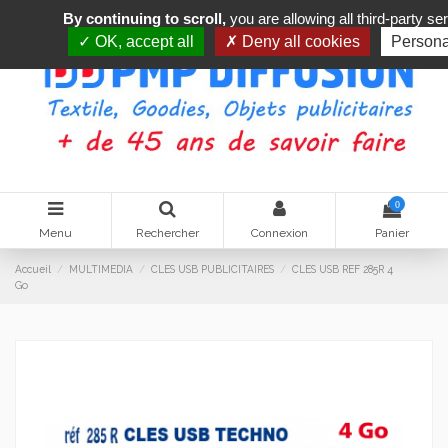
By continuing to scroll,
you are allowing all third-party se
OK, accept all
Deny all cookies
Persona
0
Menu
Rechercher
Connexion
Panier
Accueil
MULTIMEDIA
CLES USB PUBLICITAIRES
CLES USB REF 285R 4
Go