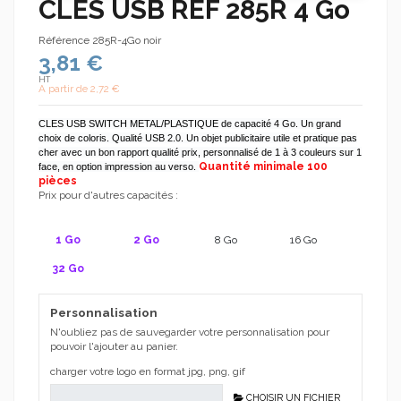
CLES USB REF 285R 4 Go
Référence
285R-4Go noir
3,81 €
HT
A partir de
2,72 €
CLES USB SWITCH METAL/PLASTIQUE de capacité 4 Go. Un grand
choix de coloris. Qualité USB 2.0. Un objet publicitaire utile et pratique pas
cher avec un bon rapport qualité prix, personnalisé de 1 à 3 couleurs sur 1
Quantité minimale 100
face, en option impression au verso.
pièces
Prix pour d'autres capacités :
1 Go
2 Go
8 Go
16 Go
32 Go
Personnalisation
N'oubliez pas de sauvegarder votre personnalisation pour
pouvoir l'ajouter au panier.
charger votre logo en format jpg, png, gif
CHOISIR UN FICHIER