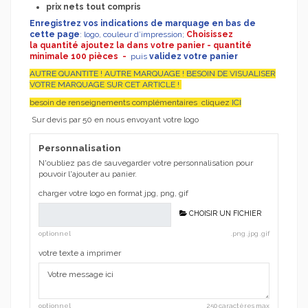
prix nets tout compris
Enregistrez
vos indications de marquage en bas de
cette page
: logo, couleur d’impression;
Choisissez
la quantité ajoutez la dans votre panier - quantité
minimale 100 pièces -
puis
validez votre panier
AUTRE QUANTITE ! AUTRE MARQUAGE ! BESOIN DE VISUALISER
VOTRE MARQUAGE SUR CET ARTICLE !
besoin de renseignements complémentaires cliquez
ICI
Sur devis par 50 en nous envoyant votre logo
Personnalisation
N'oubliez pas de sauvegarder votre personnalisation pour
pouvoir l'ajouter au panier.
charger votre logo en format jpg, png, gif
CHOISIR UN FICHIER
optionnel
.png .jpg .gif
votre texte a imprimer
optionnel
250 caractères max