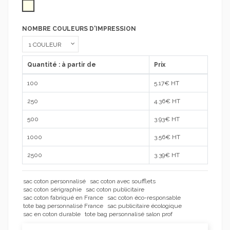
écru
NOMBRE COULEURS D'IMPRESSION
Quantité : à partir de
Prix
100
5.17
€ HT
250
4.36
€ HT
500
3.93
€ HT
1000
3.56
€ HT
2500
3.39
€ HT
sac coton personnalisé
sac coton avec soufflets
sac coton sérigraphie
sac coton publicitaire
sac coton fabriqué en France
sac coton éco-responsable
tote bag personnalisé France
sac publicitaire écologique
sac en coton durable
tote bag personnalisé salon prof