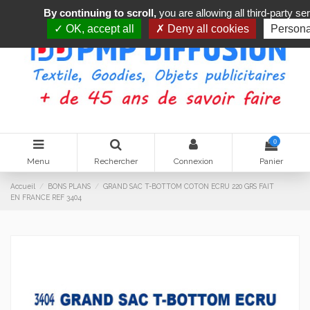
By continuing to scroll,
you are allowing all third-party se
OK, accept all
Deny all cookies
Persona
0
Menu
Rechercher
Connexion
Panier
Accueil
BONS PLANS
GRAND SAC T-BOTTOM COTON ECRU 220 GRS FAIT
EN FRANCE REF 3404