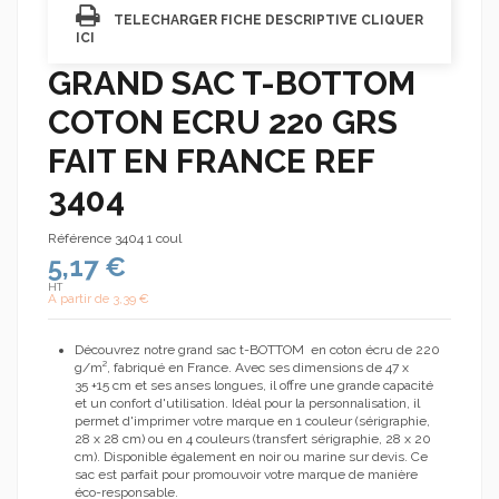
TELECHARGER FICHE DESCRIPTIVE CLIQUER
ICI
GRAND SAC T-BOTTOM
COTON ECRU 220 GRS
FAIT EN FRANCE REF
3404
Référence
3404 1 coul
5,17 €
HT
A partir de
3,39 €
Découvrez notre grand sac t-BOTTOM en coton écru de 220
g/m², fabriqué en France. Avec ses dimensions de 47 x
35 +15 cm et ses anses longues, il offre une grande capacité
et un confort d'utilisation. Idéal pour la personnalisation, il
permet d'imprimer votre marque en 1 couleur (sérigraphie,
28 x 28 cm) ou en 4 couleurs (transfert sérigraphie, 28 x 20
cm). Disponible également en noir ou marine sur devis. Ce
sac est parfait pour promouvoir votre marque de manière
éco-responsable.