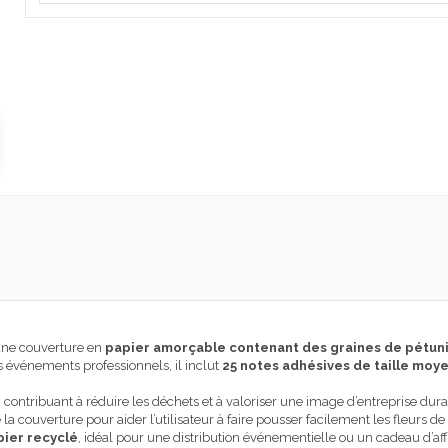
une couverture en
papier amorçable contenant des graines de pétun
s événements professionnels, il inclut
25 notes adhésives de taille moyen
, contribuant à réduire les déchets et à valoriser une image d’entreprise dura
a couverture pour aider l’utilisateur à faire pousser facilement les fleurs de
pier recyclé
, idéal pour une distribution événementielle ou un cadeau d’affa