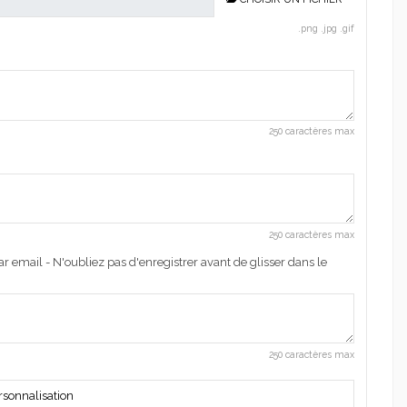
.png .jpg .gif
250 caractères max
250 caractères max
r email - N'oubliez pas d'enregistrer avant de glisser dans le
250 caractères max
rsonnalisation