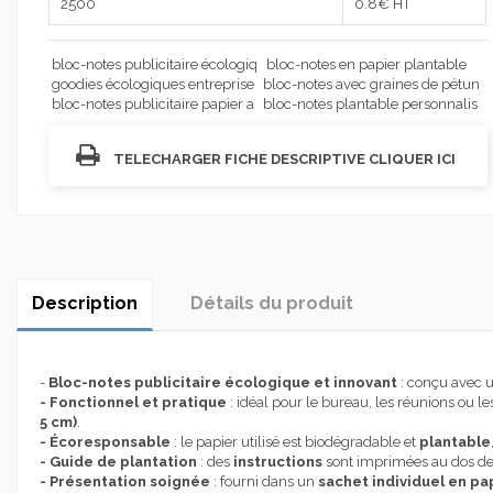
2500
0.8
€ HT
bloc-notes publicitaire écologiq
bloc-notes en papier plantable
goodies écologiques entreprise
bloc-notes avec graines de pétun
bloc-notes publicitaire papier a
bloc-notes plantable personnalis
TELECHARGER FICHE DESCRIPTIVE CLIQUER ICI
Description
Détails du produit
-
Bloc-notes publicitaire écologique et innovant
: conçu avec 
- Fonctionnel et pratique
: idéal pour le bureau, les réunions ou le
5 cm)
.
- Écoresponsable
: le papier utilisé est biodégradable et
plantable
- Guide de plantation
: des
instructions
sont imprimées au dos de l
- Présentation soignée
: fourni dans un
sachet individuel en pa