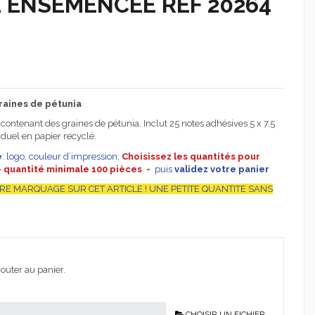
 ENSEMENCEE REF 20264
graines de pétunia
contenant des graines de pétunia. Inclut 25 notes adhésives 5 x 7,5
iduel en papier recyclé.
e
: logo, couleur d’impression;
Choisissez les quantités pour
- quantité minimale 100 pièces -
puis
validez votre panier
RE MARQUAGE SUR CET ARTICLE ! UNE PETITE QUANTITE SANS
outer au panier.
CHOISIR UN FICHIER