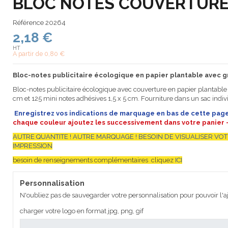
BLOC NOTES COUVERTURE
Référence
20264
2,18 €
HT
A partir de
0,80 €
Bloc-notes publicitaire écologique en papier plantable avec 
Bloc-notes publicitaire écologique avec couverture en papier plantable 
cm et 125 mini notes adhésives 1,5 x 5 cm. Fourniture dans un sac indiv
Enregistrez
vos indications de marquage en bas de cette pag
chaque couleur ajoutez les successivement dans votre panier 
AUTRE QUANTITE ! AUTRE MARQUAGE ! BESOIN DE VISUALISER VOT
IMPRESSION
besoin de renseignements complémentaires cliquez
ICI
Personnalisation
N'oubliez pas de sauvegarder votre personnalisation pour pouvoir l'aj
charger votre logo en format jpg, png, gif