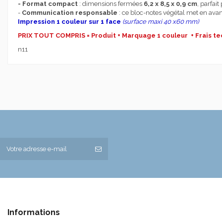
- Format compact
: dimensions fermées
6,2 x 8,5 x 0,9 cm
, parfait
-
Communication responsable
: ce bloc-notes végétal met en avant
Impression 1 couleur sur 1 face
(surface maxi 40 x60 mm)
PRIX TOUT COMPRIS = Produit + Marquage 1 couleur + Frais te
n11
Informations