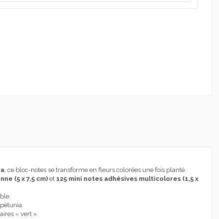
ia
, ce bloc-notes se transforme en fleurs colorées une fois planté.
ne (5 x 7,5 cm)
et
125 mini notes adhésives multicolores (1,5 x
ble.
 pétunia.
ires « vert ».