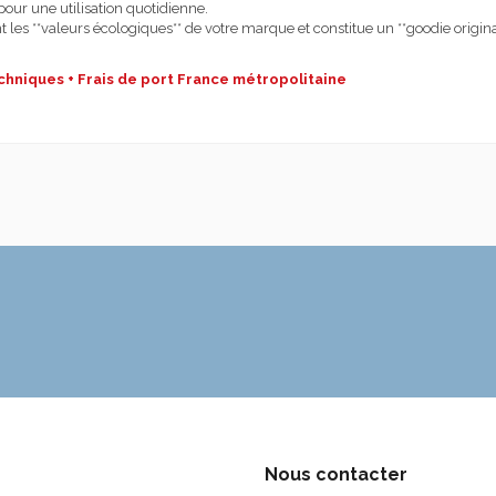
 pour une utilisation quotidienne.
 les **valeurs écologiques** de votre marque et constitue un **goodie origina
chniques + Frais de port France métropolitaine
Nous contacter