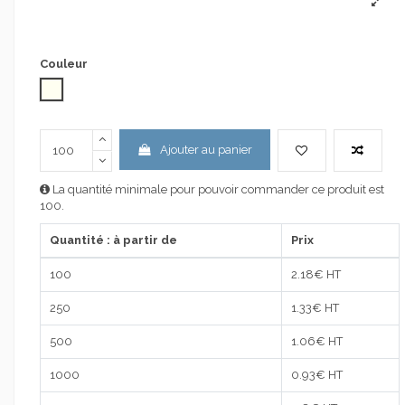
Couleur
naturel
Ajouter au panier
La quantité minimale pour pouvoir commander ce produit est
100.
Quantité : à partir de
Prix
100
2.18
€ HT
250
1.33
€ HT
500
1.06
€ HT
1000
0.93
€ HT