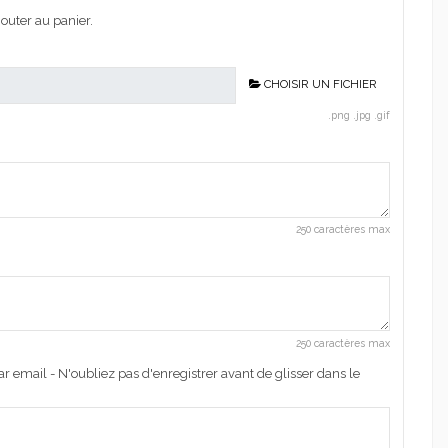
outer au panier.
CHOISIR UN FICHIER
.png .jpg .gif
250 caractères max
250 caractères max
r email - N'oubliez pas d'enregistrer avant de glisser dans le