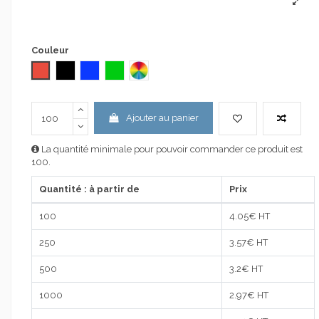
Couleur
Rouge
Noir
Bleu
Vert
ASSORTIS
Ajouter au panier
La quantité minimale pour pouvoir commander ce produit est
100.
Quantité : à partir de
Prix
100
4.05
€ HT
250
3.57
€ HT
500
3.2
€ HT
1000
2.97
€ HT