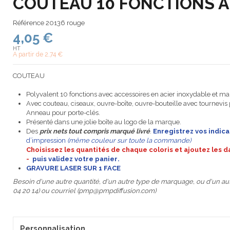
COUTEAU 10 FONCTIONS A
Référence
20136 rouge
4,05 €
HT
A partir de
2,74 €
COUTEAU
Polyvalent 10 fonctions avec accessoires en acier inoxydable et 
Avec couteau, ciseaux, ouvre-boîte, ouvre-bouteille avec tournevis 
Anneau pour porte-clés.
Présenté dans une jolie boîte au logo de la marque.
Des
prix nets tout compris marqué livré
.
Enregistrez
vos indic
d’impression
(même couleur sur toute la commande)
Choisissez les quantités de chaque coloris et ajoutez les 
-
puis
validez votre panier
.
GRAVURE LASER SUR 1 FACE
Besoin d'une autre quantité, d'un autre type de marquage, ou d'un aut
04 20 14) ou courriel (pmp@pmpdiffusion.com)
Personnalisation