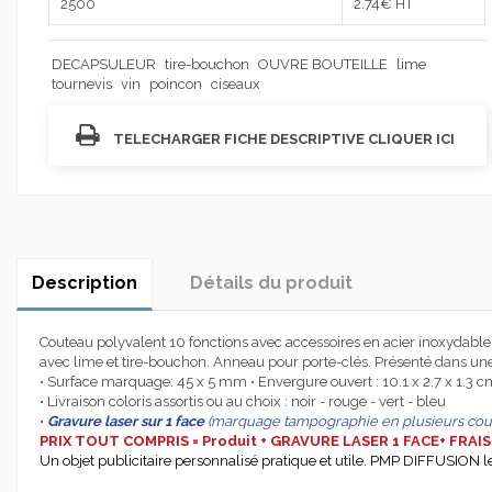
2500
2.74
€ HT
DECAPSULEUR
tire-bouchon
OUVRE BOUTEILLE
lime
tournevis
vin
poincon
ciseaux
TELECHARGER FICHE DESCRIPTIVE CLIQUER ICI
Description
Détails du produit
Couteau polyvalent 10 fonctions avec accessoires en acier inoxydable
avec lime et tire-bouchon. Anneau pour porte-clés. Présenté dans une jo
• Surface marquage: 45 x 5 mm • Envergure ouvert : 10.1 x 2.7 x 1.3 c
• Livraison coloris assortis ou au choix : noir - rouge - vert - bleu
•
Gravure laser sur 1 face
(marquage tampographie en plusieurs coul
PRIX TOUT COMPRIS = Produit + GRAVURE LASER 1 FACE+ FRA
Un objet publicitaire personnalisé pratique et utile. PMP DIFFUSION le